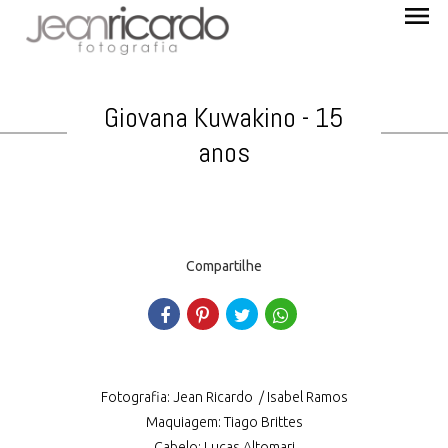
menu
Giovana Kuwakino - 15
anos
Compartilhe
Fotografia: Jean Ricardo / Isabel Ramos
Maquiagem: Tiago Brittes
Cabelo: Lucas Altomari