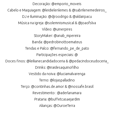
Decoração: @emporio_moveis
Cabelo e Maquiagem: @leidielenlemes & @sabrilenemedeiros_
DJ e Iluminação: @djroodrigo & @aldairpacu
Música na igreja: @solemnismusical & @joaofslva
Vídeo: @uinerpires
StoryMaker: @anab_mpereira
Banda: @pedrobinottoemateus
Tendas e Palco: @fernando_pe_de_pato
Participações especiais: @
Doces finos: @leilianecandidadoceria & @pedacindoceudoceria_
Drinks: @iraidesaquinofilho
Vestido da noiva: @luciamalvarenga
Terno: @lojaspalladino
Terço: @continhas.de.amor & @nossafe.brasil
Revestimento : @aderlanamara
Prataria: @buffetcasaejardim
Alianças: @OuroeTerra