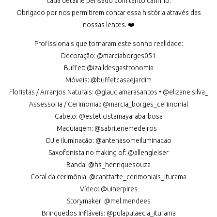
cada detalhe pensado com tanto carinho.
Obrigado por nos permitirem contar essa história através das
nossas lentes. ❤️
Profissionais que tornaram este sonho realidade:
Decoração: @marciaborges051
Buffet: @izaildesgastronomia
Móveis: @buffetcasaejardim
Floristas / Arranjos Naturais: @glauciamarasantos • @elizane.silva_
Assessoria / Cerimonial: @marcia_borges_cerimonial
Cabelo: @esteticistamayarabarbosa
Maquiagem: @sabrilenemedeiros_
DJ e Iluminação: @antenasomeiluminacao
Saxofonista no making of: @allengleiser
Banda: @hs_henriquesouza
Coral da cerimônia: @canttarte_cerimoniais_iturama
Vídeo: @uinerpires
Storymaker: @mel.mendees
Brinquedos Infláveis: @pulapulaecia_iturama