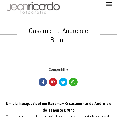
menu
Casamento Andreia e
Bruno
Compartilhe
Um dia inesquecível em Iturama – O casamento da Andréia e
do Tenente Bruno
Que honra imensa foi para nós fotografar cada capítulo desse dia