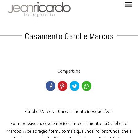
menu
Casamento Carol e Marcos
Compartilhe
Carol e Marcos – Um casamento inesquecível!
Foi impossível não se emocionar no casamento da Carol e do
Marcos! A celebração foi muito mais que linda, foi profunda, cheia