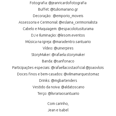
Fotografia: @jeanricardofotografia
Buffet: @tuliomariano.gr
Decoração: @emporio_moveis
Assessoria e Cerimonial: @eslaina_cerimonialista
Cabelo e Maquiagem: @espacolotusiturama
DJ e Iluminação: @lesom.eventos
Música na igreja: @maradentro.santuario
Vídeo: @uinerpires
StoryMaker: @rafaela.storymaker
Banda: @sanfonaco
Participações especiais: @rafaellacostaoficial @joaovlois
Doces finos e bem-casados: @vilmamarquestomaz
Drinks: @mgbartenders
Vestido da noiva: @aldatoscano
Terço: @livrariaosantuario
Com carinho,
Jean e Isabel