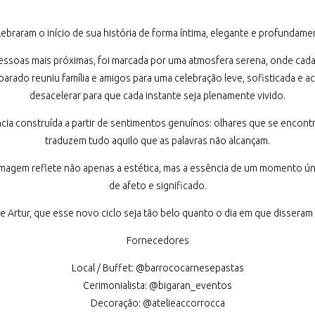
lebraram o início de sua história de forma íntima, elegante e profundamen
 pessoas mais próximas, foi marcada por uma atmosfera serena, onde cad
rado reuniu família e amigos para uma celebração leve, sofisticada e 
desacelerar para que cada instante seja plenamente vivido.
cia construída a partir de sentimentos genuínos: olhares que se encon
traduzem tudo aquilo que as palavras não alcançam.
a imagem reflete não apenas a estética, mas a essência de um momento ú
de afeto e significado.
 e Artur, que esse novo ciclo seja tão belo quanto o dia em que disseram 
Fornecedores
Local / Buffet: @barrococarnesepastas
Cerimonialista: @bigaran_eventos
Decoração: @atelieaccorrocca