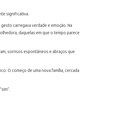
te significativa.
a gesto carregava verdade e emoção. Na
acolhedora, daquelas em que o tempo parece
tram, sorrisos espontâneos e abraços que
nico. O começo de uma nova família, cercada
“sim”.