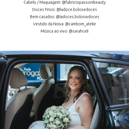
Cabelo / Maquiagem: @fabriciopassonibeauty
Doces Finos: @ladoce.bolosedoces
Bem-casados: @ladoces.boloswdoces
Vestido da Noiva: @cambom_atelie
Música ao vivo: @sarahceli