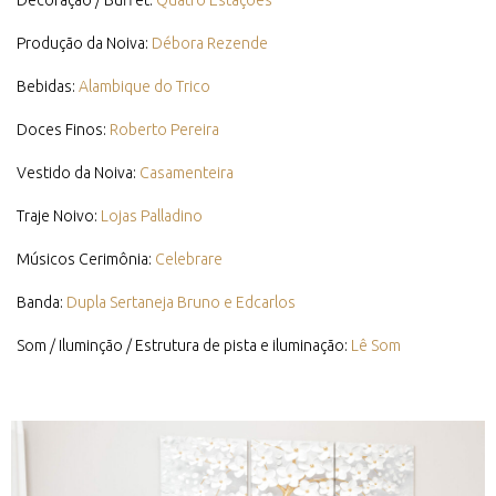
Decoração / Buffet:
Quatro Estações
Produção da Noiva:
Débora Rezende
Bebidas:
Alambique do Trico
Doces Finos:
Roberto Pereira
Vestido da Noiva:
Casamenteira
Traje Noivo:
Lojas Palladino
Músicos Cerimônia:
Celebrare
Banda:
Dupla Sertaneja Bruno e Edcarlos
Som / Iluminção / Estrutura de pista e iluminação:
Lê Som