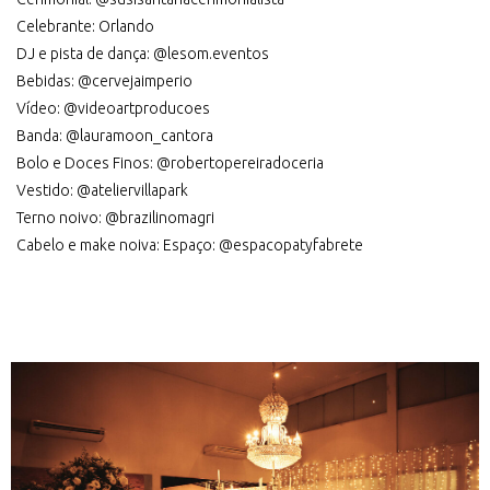
Celebrante: Orlando
DJ e pista de dança: @lesom.eventos
Bebidas: @cervejaimperio
Vídeo: @videoartproducoes
Banda: @lauramoon_cantora
Bolo e Doces Finos: @robertopereiradoceria
Vestido: @ateliervillapark
Terno noivo: @brazilinomagri
Cabelo e make noiva: Espaço: @espacopatyfabrete