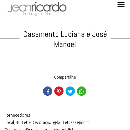
menu
Casamento Luciana e José
Manoel
Compartilhe
Fornecedores
Local, Buffet e Decoração: @buffetcasaejardim
Cerimonial: @susisantanacerimonialista