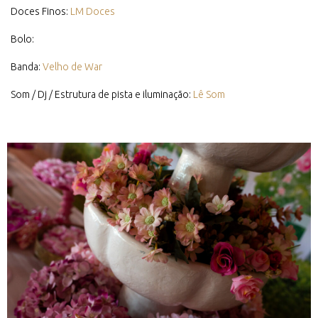
Doces Finos:
LM Doces
Bolo:
Banda:
Velho de War
Som / Dj / Estrutura de pista e iluminação:
Lê Som