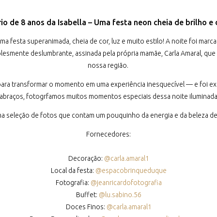
io de 8 anos da Isabella – Uma festa neon cheia de brilho e
festa superanimada, cheia de cor, luz e muito estilo! A noite foi marca
plesmente deslumbrante, assinada pela própria mamãe, Carla Amaral, qu
nossa região.
ara transformar o momento em uma experiência inesquecível — e foi ex
 abraços, fotogrfamos muitos momentos especiais dessa noite iluminada 
a seleção de fotos que contam um pouquinho da energia e da beleza des
Fornecedores:
Decoração:
@carla.amaral1
Local da festa:
@espacobrinqueduque
Fotografia:
@jeanricardofotografia
Buffet:
@lu.sabino.56
Doces Finos:
@carla.amaral1